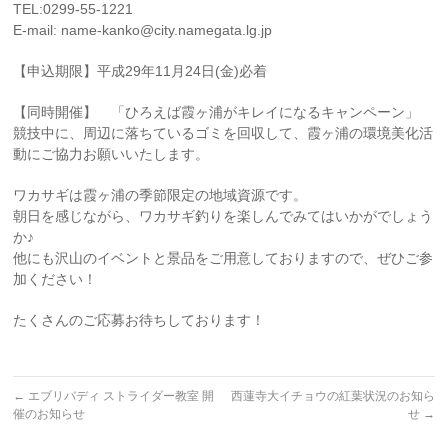
TEL:0299-55-1221
E-mail: name-kanko@city.namegata.lg.jp
【申込期限】平成29年11月24日(金)必着
【同時開催】 「ひろえば霞ヶ浦がキレイになるキャンペーン」
競技中に、周辺に落ちているゴミを回収して、霞ヶ浦の環境美化活
動にご協力お願いいたします。
ワカサギは霞ヶ浦の季節限定の地域資源です。
朝日を感じながら、ワカサギ釣りを楽しんでみてはいかがでしょう
か♪
他にも沢山のイベントと景品をご用意しておりますので、ぜひご参
加ください！
たくさんのご応募お待ちしております！
←
エブリバディ ストライダー教室 開
西蓮寺大イチョウの紅葉状況のお知ら
催のお知らせ
せ
→